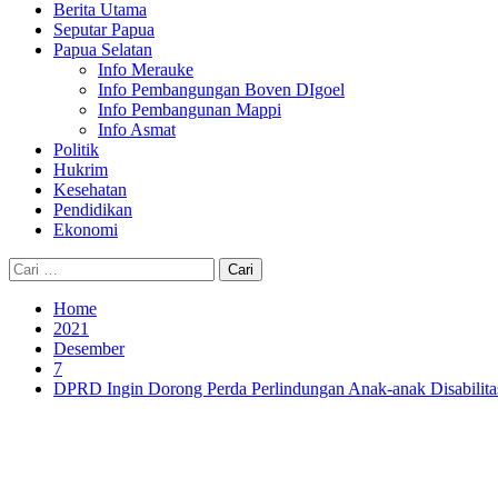
Berita Utama
Seputar Papua
Papua Selatan
Info Merauke
Info Pembangungan Boven DIgoel
Info Pembangunan Mappi
Info Asmat
Politik
Hukrim
Kesehatan
Pendidikan
Ekonomi
Cari
untuk:
Home
2021
Desember
7
DPRD Ingin Dorong Perda Perlindungan Anak-anak Disabilit