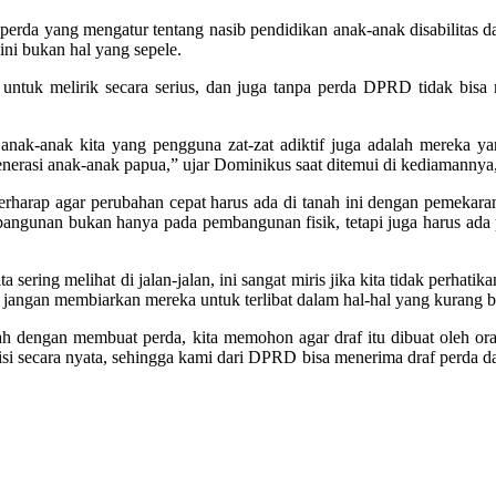
 yang mengatur tentang nasib pendidikan anak-anak disabilitas dan 
ni bukan hal yang sepele.
 untuk melirik secara serius, dan juga tanpa perda DPRD tidak bis
pi anak-anak kita yang pengguna zat-zat adiktif juga adalah mereka y
enerasi anak-anak papua,” ujar Dominikus saat ditemui di kediamannya,
erharap agar perubahan cepat harus ada di tanah ini dengan pemekaran
mbangunan bukan hanya pada pembangunan fisik, tetapi juga harus ada
sering melihat di jalan-jalan, ini sangat miris jika kita tidak perhatik
a jangan membiarkan mereka untuk terlibat dalam hal-hal yang kurang b
dalah dengan membuat perda, kita memohon agar draf itu dibuat oleh
i secara nyata, sehingga kami dari DPRD bisa menerima draf perda dan 