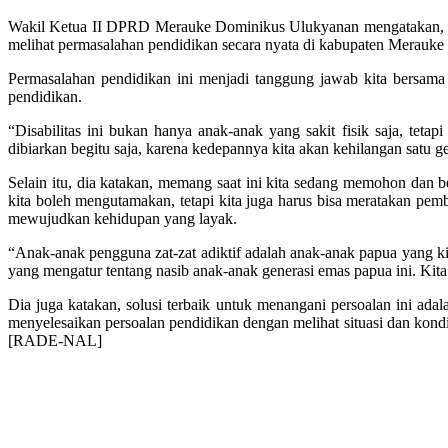
Wakil Ketua II DPRD Merauke Dominikus Ulukyanan mengatakan, perda
melihat permasalahan pendidikan secara nyata di kabupaten Merauke i
Permasalahan pendidikan ini menjadi tanggung jawab kita bersama
pendidikan.
“Disabilitas ini bukan hanya anak-anak yang sakit fisik saja, teta
dibiarkan begitu saja, karena kedepannya kita akan kehilangan satu g
Selain itu, dia katakan, memang saat ini kita sedang memohon dan b
kita boleh mengutamakan, tetapi kita juga harus bisa meratakan pe
mewujudkan kehidupan yang layak.
“Anak-anak pengguna zat-zat adiktif adalah anak-anak papua yang kita 
yang mengatur tentang nasib anak-anak generasi emas papua ini. Kit
Dia juga katakan, solusi terbaik untuk menangani persoalan ini a
menyelesaikan persoalan pendidikan dengan melihat situasi dan kondis
[RADE-NAL]