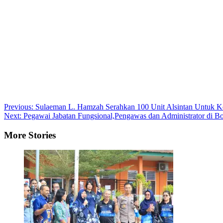
Post
Previous:
Sulaeman L. Hamzah Serahkan 100 Unit Alsintan Untuk 
Next:
Pegawai Jabatan Fungsional,Pengawas dan Administrator di Bo
navigation
More Stories