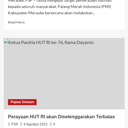
Merauke, PSP – Guna mengejar target pemerataan vasinasi
kepada seluruh masyarakat, Palang Merah Indonesia (PMI)
Kabupaten Merauke berencana akan melakukan...
Read
Read More
more
about
PMI
Rencanakan
Akan
Lakukan
Vaksinasi
Papua Selatan
Perayaan HUT RI akan Diselenggarakan Terbatas
PSP
9 Agustus 2021
0