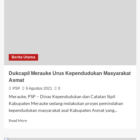
Bawa
Penumpang
Maksimal
50
Persen
Berita Utama
Dukcapil Merauke Urus Kependudukan Masyarakat
Asmat
PSP
6 Agustus 2021
0
Merauke, PSP – Dinas Kependudukan dan Catatan Sipil
Kabupaten Merauke sedang melakukan proses pemindahan
kependudukan masyarakat asal Kabupaten Asmat yang...
Read
Read More
more
about
Dukcapil