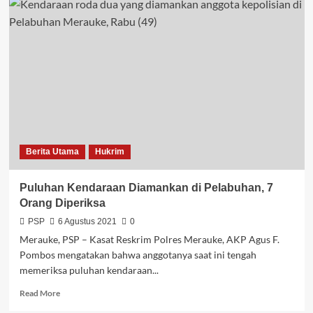
Merauke
Urus
Kependudukan
Masyarakat
Asmat
Berita Utama
Hukrim
Puluhan Kendaraan Diamankan di Pelabuhan, 7
Orang Diperiksa
PSP
6 Agustus 2021
0
Merauke, PSP – Kasat Reskrim Polres Merauke, AKP Agus F.
Pombos mengatakan bahwa anggotanya saat ini tengah
memeriksa puluhan kendaraan...
Read
Read More
more