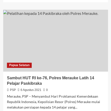
about
Satgas
Covid
Sisir
Luar
Merauke
dan
Tindak
4
Toko
Papua Selatan
Sambut HUT RI ke-76, Polres Merauke Latih 14
Pelajar Paskibraka
PSP
6 Agustus 2021
0
Merauke, PSP – Menyambut Hari Proklamasi Kemerdekaan
Republik Indonesia, Kepolisian Resor (Polres) Merauke mulai
melakukan persiapan kepada 14 pelajar yang...