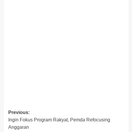
Post
Previous:
Ingin Fokus Program Rakyat, Pemda Refocusing
navigation
Anggaran