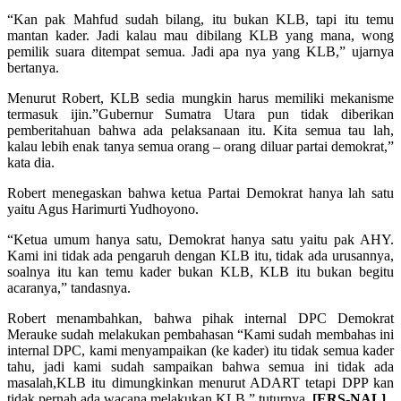
“Kan pak Mahfud sudah bilang, itu bukan KLB, tapi itu temu
mantan kader. Jadi kalau mau dibilang KLB yang mana, wong
pemilik suara ditempat semua. Jadi apa nya yang KLB,” ujarnya
bertanya.
Menurut Robert, KLB sedia mungkin harus memiliki mekanisme
termasuk ijin.”Gubernur Sumatra Utara pun tidak diberikan
pemberitahuan bahwa ada pelaksanaan itu. Kita semua tau lah,
kalau lebih enak tanya semua orang – orang diluar partai demokrat,”
kata dia.
Robert menegaskan bahwa ketua Partai Demokrat hanya lah satu
yaitu Agus Harimurti Yudhoyono.
“Ketua umum hanya satu, Demokrat hanya satu yaitu pak AHY.
Kami ini tidak ada pengaruh dengan KLB itu, tidak ada urusannya,
soalnya itu kan temu kader bukan KLB, KLB itu bukan begitu
acaranya,” tandasnya.
Robert menambahkan, bahwa pihak internal DPC Demokrat
Merauke sudah melakukan pembahasan “Kami sudah membahas ini
internal DPC, kami menyampaikan (ke kader) itu tidak semua kader
tahu, jadi kami sudah sampaikan bahwa semua ini tidak ada
masalah,KLB itu dimungkinkan menurut ADART tetapi DPP kan
tidak pernah ada wacana melakukan KLB,” tuturnya.
[ERS-NAL]