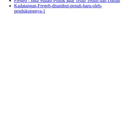
Fregeb : Jaga Situasi Politik agar Tetap Teduh dan Damai
Kadatangan-Fregeb-disambut-penuh-haru-oleh-
pendukungnya-1