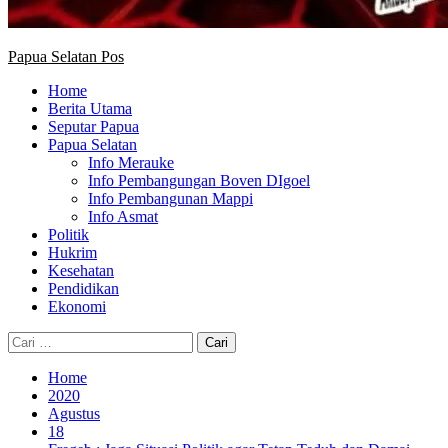
Papua Selatan Pos
Home
Berita Utama
Seputar Papua
Papua Selatan
Info Merauke
Info Pembangungan Boven DIgoel
Info Pembangunan Mappi
Info Asmat
Politik
Hukrim
Kesehatan
Pendidikan
Ekonomi
Cari
untuk:
Home
2020
Agustus
18