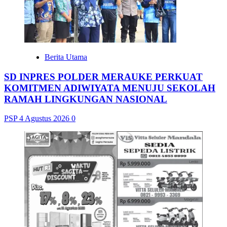
Berita Utama
SD INPRES POLDER MERAUKE PERKUAT
KOMITMEN ADIWIYATA MENUJU SEKOLAH
RAMAH LINGKUNGAN NASIONAL
PSP
4 Agustus 2026
0