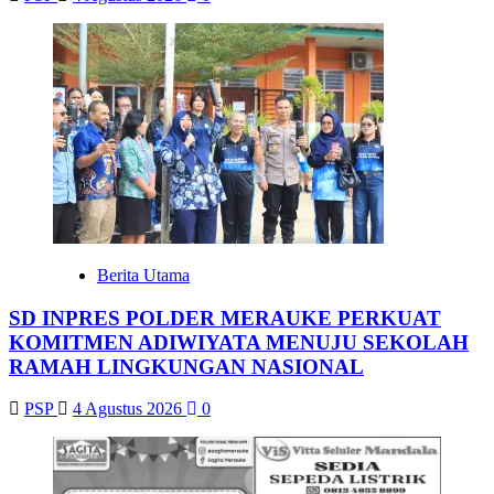
Berita Utama
SD INPRES POLDER MERAUKE PERKUAT
KOMITMEN ADIWIYATA MENUJU SEKOLAH
RAMAH LINGKUNGAN NASIONAL
PSP
4 Agustus 2026
0