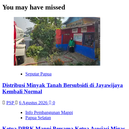
Seputar Papua
Distribusi Minyak Tanah Bersubsidi di Jayawijaya
Kembali Normal
PSP
6 Agustus 2026
0
Info Pembangunan Mappi
Papua Selatan
Ketua DPRK Mappi Bersama Ketua Asosiasi Migas
Kab. MappiTinjau SPBU Kilo 7
PSP
6 Agustus 2026
0