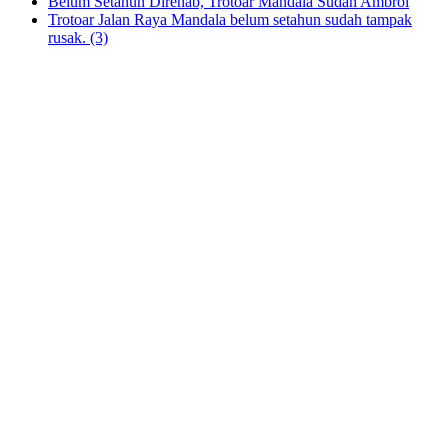
Belum Setahun Direhab, Trotoar Mandala Sudah Ambrol
Trotoar Jalan Raya Mandala belum setahun sudah tampak
rusak. (3)