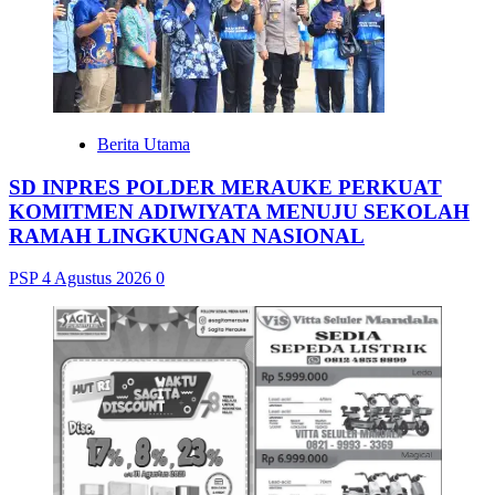
Berita Utama
SD INPRES POLDER MERAUKE PERKUAT
KOMITMEN ADIWIYATA MENUJU SEKOLAH
RAMAH LINGKUNGAN NASIONAL
PSP
4 Agustus 2026
0