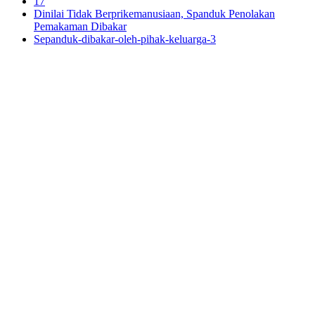
17
Dinilai Tidak Berprikemanusiaan, Spanduk Penolakan
Pemakaman Dibakar
Sepanduk-dibakar-oleh-pihak-keluarga-3