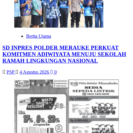
Berita Utama
SD INPRES POLDER MERAUKE PERKUAT
KOMITMEN ADIWIYATA MENUJU SEKOLAH
RAMAH LINGKUNGAN NASIONAL
PSP
4 Agustus 2026
0