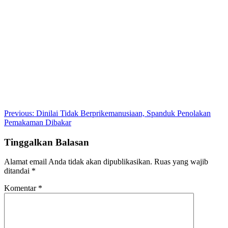
Post
Previous:
Dinilai Tidak Berprikemanusiaan, Spanduk Penolakan
Pemakaman Dibakar
navigation
Tinggalkan Balasan
Alamat email Anda tidak akan dipublikasikan.
Ruas yang wajib
ditandai
*
Komentar
*