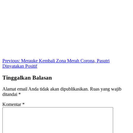
Post
Previous:
Merauke Kembali Zona Merah Corona, Pasutri
Dinyatakan Positif
navigation
Tinggalkan Balasan
Alamat email Anda tidak akan dipublikasikan.
Ruas yang wajib
ditandai
*
Komentar
*