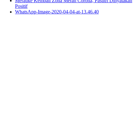
Merauke Kembali Zona Merah Corona, Pasutri Dinyatakan
Positif
WhatsApp-Image-2020-04-04-at-13.46.40