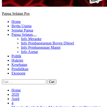
Papua Selatan Pos
Home
Berita Utama
Seputar Papua
Papua Selatan
Info Merauke
Info Pembangungan Boven DIgoel
Info Pembangunan Mappi
Info Asmat
Politik
Hukrim
Kesehatan
Pendidikan
Ekonomi
Cari
untuk:
Home
2020
April
4